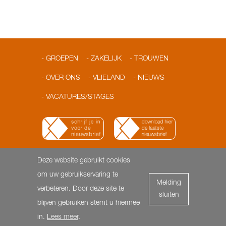
GROEPEN
ZAKELIJK
TROUWEN
OVER ONS
VLIELAND
NIEUWS
VACATURES/STAGES
Deze website gebruikt cookies
© 2026 Loodshotel
Dorpsstraat 3 | 8899 AA Vlieland |
om uw gebruikservaring te
Melding
T: 0562-451818 | F: 0562- 451817 |
info@loodshotel.nl
-
verbeteren. Door deze site te
sluiten
Privacyverklaring & Cookies
blijven gebruiken stemt u hiermee
in.
Lees meer
.