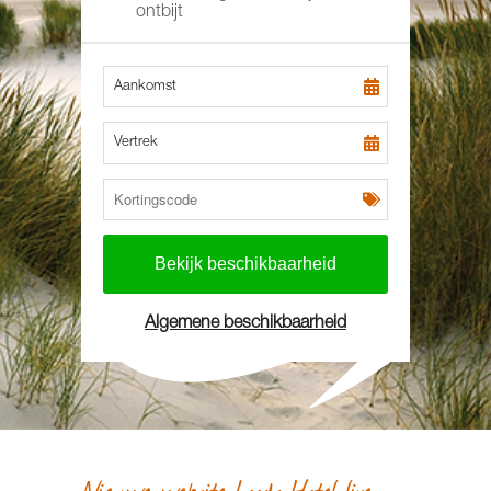
ontbijt
Aankomst
Vertrek
Algemene beschikbaarheid
Nieuwe website Loods Hotel live