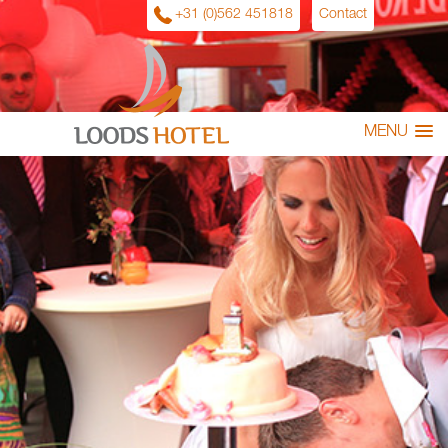
+31 (0)562 451818
Contact
MENU