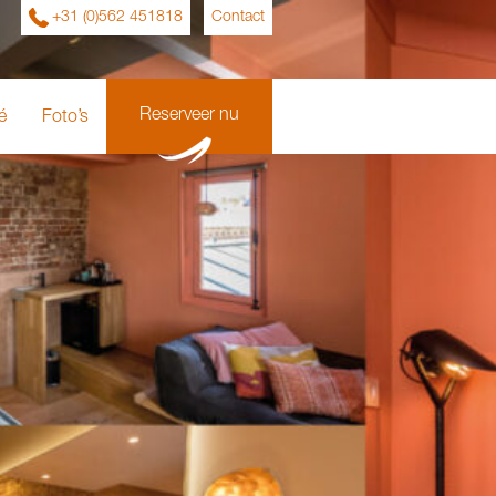
+31 (0)562 451818
Contact
Reserveer nu
é
Foto’s