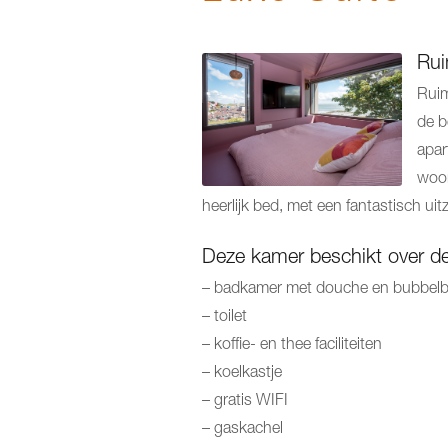
Rui
Ruim
de b
apar
woon
heerlijk bed, met een fantastisch uitz
Deze kamer beschikt over de 
– badkamer met douche en bubbel
– toilet
– koffie- en thee faciliteiten
– koelkastje
– gratis WIFI
– gaskachel