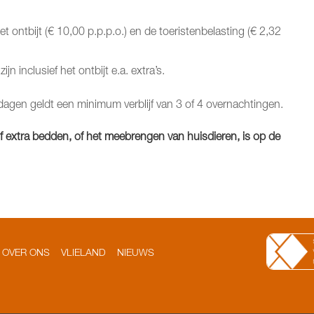
t ontbijt (€ 10,00 p.p.p.o.) en de toeristenbelasting (€ 2,32
 inclusief het ontbijt e.a. extra’s.
tdagen geldt een minimum verblijf van 3 of 4 overnachtingen.
f extra bedden, of het meebrengen van huisdieren, is op de
OVER ONS
VLIELAND
NIEUWS