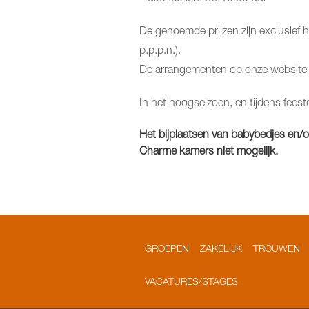
De genoemde prijzen zijn exclusief he
p.p.p.n.).
De arrangementen op onze website zijn
In het hoogseizoen, en tijdens fees
Het bijplaatsen van babybedjes en/o
Charme kamers niet mogelijk.
GROEPEN
ZAKELIJK
TROUWEN
VACATURES/STAGES