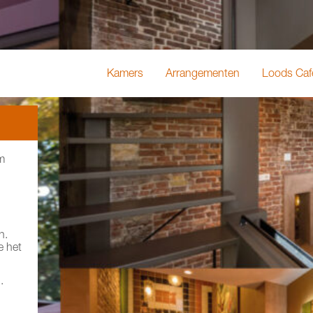
Kamers
Arrangementen
Loods Caf
m
n.
e het
.