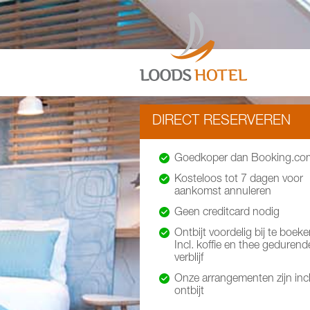
DIRECT RESERVEREN
Goedkoper dan Booking.co
Kosteloos tot 7 dagen voor
aankomst annuleren
Geen creditcard nodig
Ontbijt voordelig bij te boeke
Incl. koffie en thee gedurend
verblijf
Onze arrangementen zijn incl
ontbijt