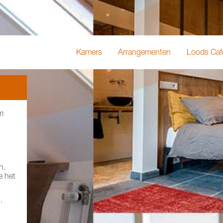
Kamers
Arrangementen
Loods Caf
m
n.
e het
.