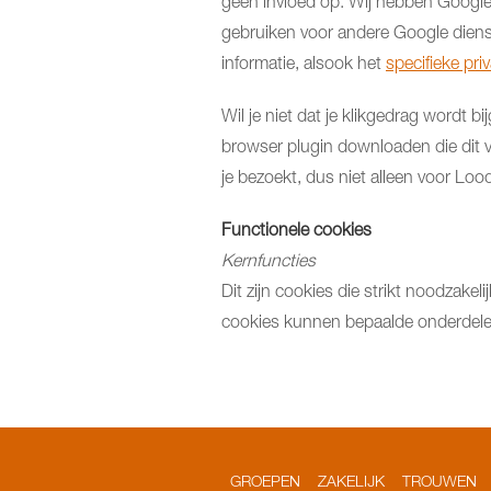
geen invloed op. Wij hebben Google 
gebruiken voor andere Google diens
informatie, alsook het
specifieke pri
Wil je niet dat je klikgedrag wordt
browser plugin downloaden die dit vo
je bezoekt, dus niet alleen voor Lo
Functionele cookies
Kernfuncties
Dit zijn cookies die strikt noodzakel
cookies kunnen bepaalde onderdelen
GROEPEN
ZAKELIJK
TROUWEN