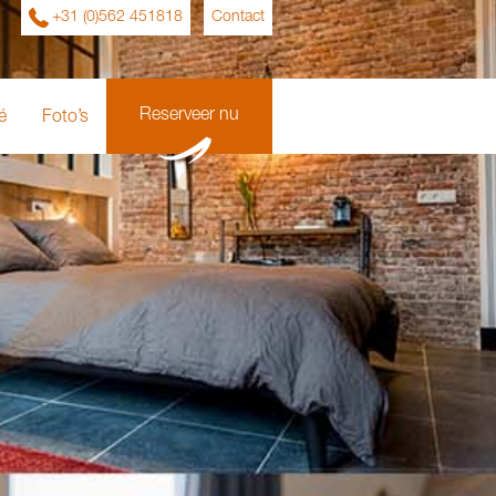
+31 (0)562 451818
Contact
Reserveer nu
é
Foto’s