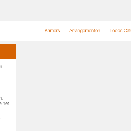
Kamers
Arrangementen
Loods Caf
m
n.
e het
.