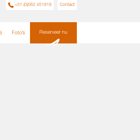
+31 (0)562 451818
Contact
Reserveer nu
é
Foto’s