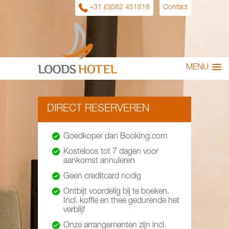
+31 (0)562 451818
Contact
MENU
DIRECT RESERVEREN
Goedkoper dan Booking.com
Kosteloos tot 7 dagen voor
aankomst annuleren
Geen creditcard nodig
Ontbijt voordelig bij te boeken.
Incl. koffie en thee gedurende het
verblijf
Onze arrangementen zijn incl.