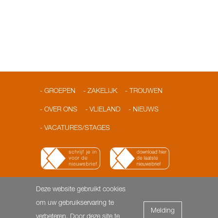
GROEPEN
ZAKELIJK
TROUWEN
OVER ONS
VLIELAND
NIEUWS
VACATURES/STAGES
Deze website gebruikt cookies
© 2026 Loodshotel
Dorpsstraat 3 | 8899 AA Vlieland |
om uw gebruikservaring te
Melding
T: 0562-451818 | F: 0562- 451817 |
info@loodshotel.nl
-
verbeteren. Door deze site te