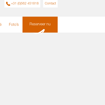
+31 (0)562 451818
Contact
Reserveer nu
é
Foto’s