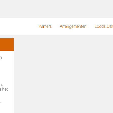
Kamers
Arrangementen
Loods Caf
m
n.
e het
.