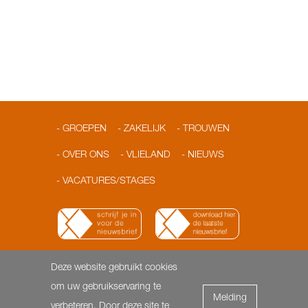
GROEPEN
ZAKELIJK
TROUWEN
OVER ONS
VLIELAND
NIEUWS
VACATURES/STAGES
Deze website gebruikt cookies
© 2026 Loodshotel
Dorpsstraat 3 | 8899 AA Vlieland |
om uw gebruikservaring te
Melding
T: 0562-451818 | F: 0562- 451817 |
info@loodshotel.nl
-
verbeteren. Door deze site te