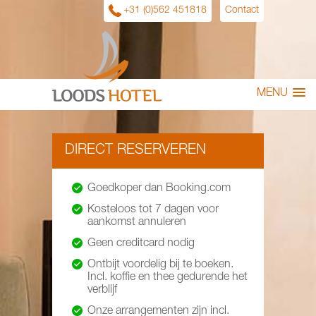
+31 (0)562 451818
Contact
MENU
DIRECT RESERVEREN
Goedkoper dan Booking.com
Kosteloos tot 7 dagen voor
aankomst annuleren
Geen creditcard nodig
Ontbijt voordelig bij te boeken.
Incl. koffie en thee gedurende het
verblijf
Onze arrangementen zijn incl.