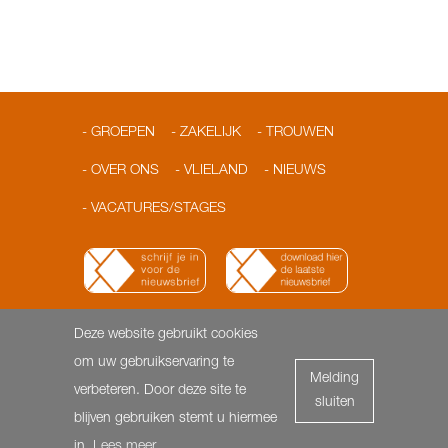
GROEPEN
ZAKELIJK
TROUWEN
OVER ONS
VLIELAND
NIEUWS
VACATURES/STAGES
Deze website gebruikt cookies
© 2026 Loodshotel
Dorpsstraat 3 | 8899 AA Vlieland |
om uw gebruikservaring te
Melding
T: 0562-451818 | F: 0562- 451817 |
info@loodshotel.nl
-
verbeteren. Door deze site te
sluiten
Privacyverklaring & Cookies
blijven gebruiken stemt u hiermee
in.
Lees meer
.