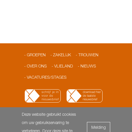
GROEPEN
ZAKELIJK
TROUWEN
OVER ONS
VLIELAND
NIEUWS
VACATURES/STAGES
Deze website gebruikt cookies
© 2026 Loodshotel
Dorpsstraat 3 | 8899 AA Vlieland |
om uw gebruikservaring te
Melding
T: 0562-451818 | F: 0562- 451817 |
info@loodshotel.nl
-
verbeteren. Door deze site te