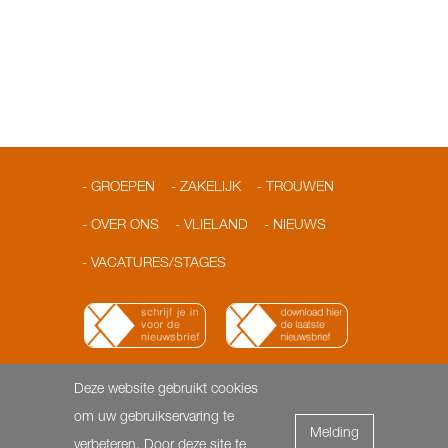
GROEPEN
ZAKELIJK
TROUWEN
OVER ONS
VLIELAND
NIEUWS
VACATURES/STAGES
Deze website gebruikt cookies
© 2026 Loodshotel
Dorpsstraat 3 | 8899 AA Vlieland |
om uw gebruikservaring te
Melding
T: 0562-451818 | F: 0562- 451817 |
info@loodshotel.nl
-
verbeteren. Door deze site te