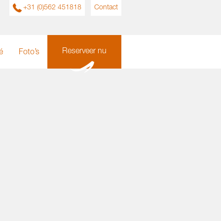
+31 (0)562 451818
Contact
Reserveer nu
é
Foto’s