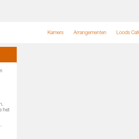
Kamers
Arrangementen
Loods Caf
m
n.
e het
.