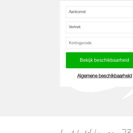
Aankomst
Vertrek
Algemene beschikbaarheid
Loodshotel kamer_-73