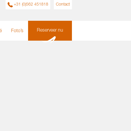
+31 (0)562 451818
Contact
Reserveer nu
é
Foto’s