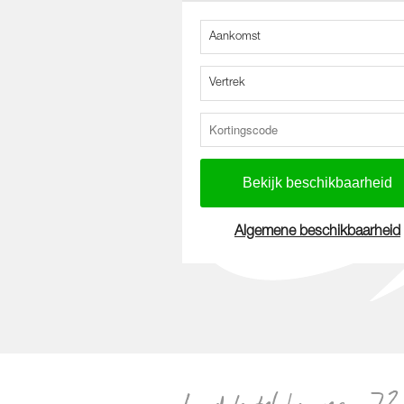
Aankomst
Vertrek
Algemene beschikbaarheid
Loodshotel kamer_-72