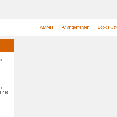
Kamers
Arrangementen
Loods Caf
m
n.
e het
.