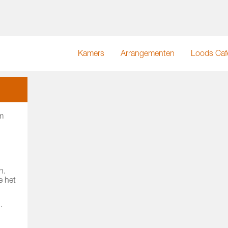
Kamers
Arrangementen
Loods Caf
m
n.
e het
.