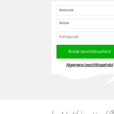
Aankomst
Vertrek
Algemene beschikbaarheid
Loodshotel kamer_-69