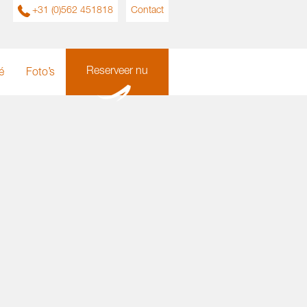
+31 (0)562 451818
Contact
Reserveer nu
é
Foto’s