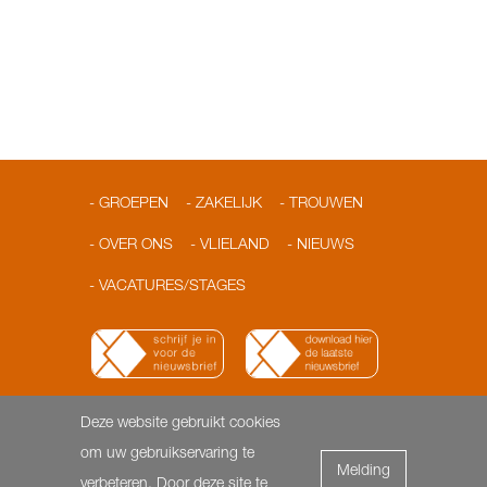
GROEPEN
ZAKELIJK
TROUWEN
OVER ONS
VLIELAND
NIEUWS
VACATURES/STAGES
Deze website gebruikt cookies
© 2026 Loodshotel
Dorpsstraat 3 | 8899 AA Vlieland |
om uw gebruikservaring te
Melding
T: 0562-451818 | F: 0562- 451817 |
info@loodshotel.nl
-
verbeteren. Door deze site te