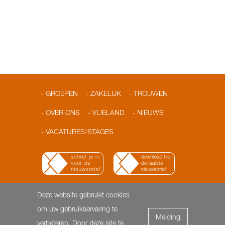
GROEPEN
ZAKELIJK
TROUWEN
OVER ONS
VLIELAND
NIEUWS
VACATURES/STAGES
Deze website gebruikt cookies
© 2026 Loodshotel
Dorpsstraat 3 | 8899 AA Vlieland |
om uw gebruikservaring te
Melding
T: 0562-451818 | F: 0562- 451817 |
info@loodshotel.nl
-
verbeteren. Door deze site te