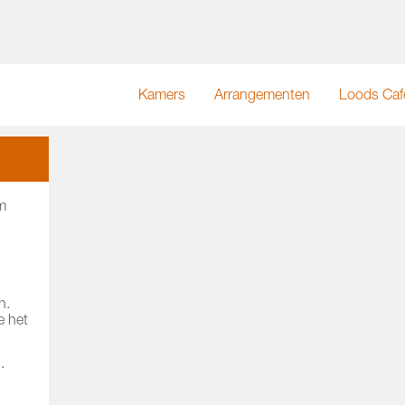
Kamers
Arrangementen
Loods Caf
m
n.
e het
.