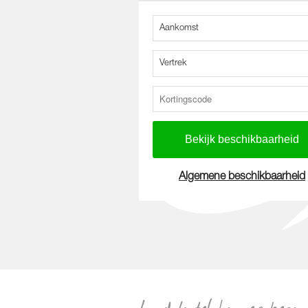
Aankomst
Vertrek
Algemene beschikbaarheid
Loodshotel kamer began