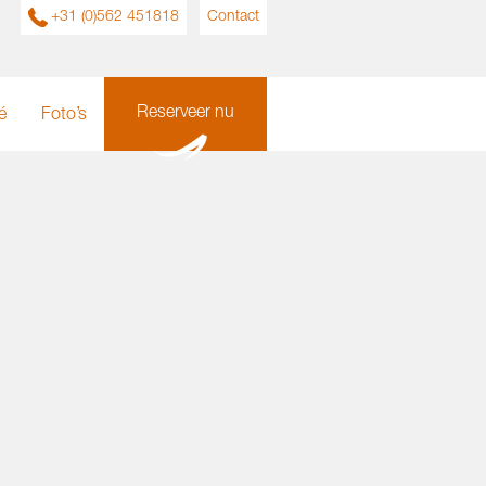
+31 (0)562 451818
Contact
Reserveer nu
é
Foto’s