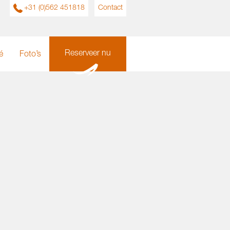
+31 (0)562 451818
Contact
Reserveer nu
é
Foto’s