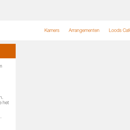
Kamers
Arrangementen
Loods Caf
m
n.
e het
.