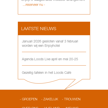
...reserveer nu ›
LAATSTE NIEUWS
Januari 2026 gesloten vanaf 3 februari
worden wij een Enjoyhotel
Agenda Loods Live april en mei 20-25
Gezellig tafelen in het Loods Café
GROEPEN
ZAKELIJK
TROUWEN