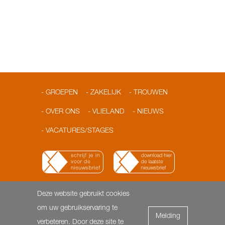
GROEPEN
ZAKELIJK
TROUWEN
OVER ONS
VLIELAND
NIEUWS
VACATURES/STAGES
Deze website gebruikt cookies
© 2026 Loodshotel
Dorpsstraat 3 | 8899 AA Vlieland |
om uw gebruikservaring te
Melding
T: 0562-451818 | F: 0562- 451817 |
info@loodshotel.nl
-
verbeteren. Door deze site te