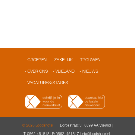
GROEPEN
ZAKELIJK
TROUWEN
OVER ONS
VLIELAND
NIEUWS
VACATURES/STAGES
© 2026 Loodshotel
Dorpsstraat 3 | 8899 AA Vlieland |
T: 0562-451818 | F: 0562- 451817 |
info@loodshotel.nl
-