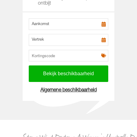
ontbijt
Aankomst
Vertrek
Algemene beschikbaarheid
Strong,Wind,Destroys,A,Woman’s,Umbrella,Du