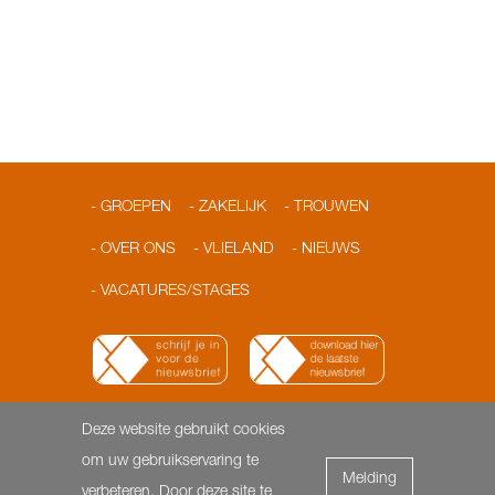
GROEPEN
ZAKELIJK
TROUWEN
OVER ONS
VLIELAND
NIEUWS
VACATURES/STAGES
Deze website gebruikt cookies
© 2026 Loodshotel
Dorpsstraat 3 | 8899 AA Vlieland |
om uw gebruikservaring te
Melding
T: 0562-451818 | F: 0562- 451817 |
info@loodshotel.nl
-
verbeteren. Door deze site te