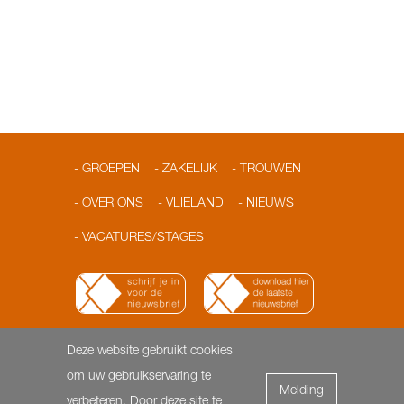
GROEPEN
ZAKELIJK
TROUWEN
OVER ONS
VLIELAND
NIEUWS
VACATURES/STAGES
Deze website gebruikt cookies
© 2026 Loodshotel
Dorpsstraat 3 | 8899 AA Vlieland |
om uw gebruikservaring te
Melding
T: 0562-451818 | F: 0562- 451817 |
info@loodshotel.nl
-
verbeteren. Door deze site te